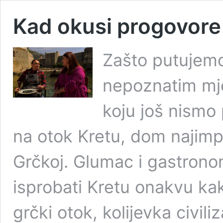
Kad okusi progovore
Zašto putujemo
nepoznatim mjes
koju još nismo 
na otok Kretu, dom najimpre
Grčkoj. Glumac i gastrono
isprobati Kretu onakvu kakv
grčki otok, kolijevka civili