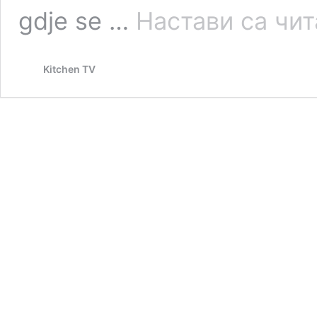
gdje se …
Настави са чи
Kitchen TV